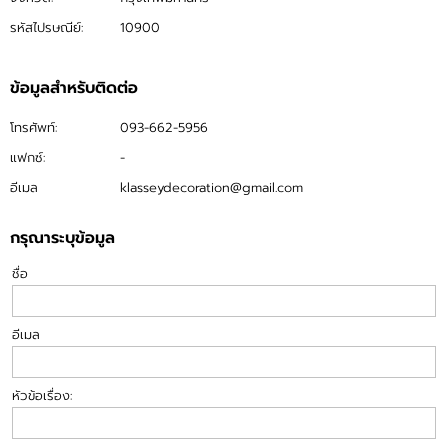
เนื้อหา
รหัสไปรษณีย์:
10900
ขั้นตอนการสั่งซื้อ
ข้อมูลสำหรับติดต่อ
ข่าวสาร
โทรศัพท์:
093-662-5956
แฟกซ์:
-
ขั้นตอนการรับบริการ
อีเมล
klasseydecoration@gmail.com
แคตตาล็อก
กรุณาระบุข้อมูล
ประเภทสินค้า
ชื่อ
อีเมล
หัวข้อเรื่อง: