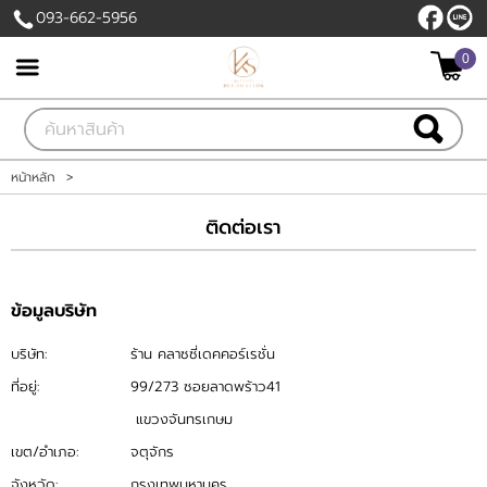
093-662-5956
0
เข้าสู่ระบบ
สมัครสมาชิก
สินค้าที่สนใจ
( 0 )
หน้าหลัก
>
หน้าหลัก
ติดต่อเรา
สินค้า
ข้อมูลบริษัท
แบรนด์
บริษัท:
ร้าน คลาซซี่เดคคอร์เรชั่น
บัญชีผู้ใช้
ที่อยู่:
99/273 ซอยลาดพร้าว41
แขวงจันทรเกษม
ติดต่อเรา
เขต/อำเภอ:
จตุจักร
จังหวัด:
กรุงเทพมหานคร