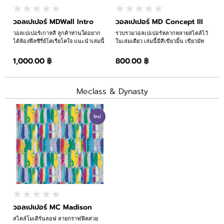
เนื้อหา
วอลเปเปอร์ MDWall Intro
วอลเปเปอร์ MD Concept III
ขั้นตอนการสั่งซื้อ
วอลเปเปอร์เกาหลี ลูกค้าท่านใดอยาก
รวบรวมวอลเปเปอร์หลากหลายสไตล์ไว้
ได้ห้องฟีลซีรี่ย์โคเรียโคใจ แนะนำเล่มนี้
ในเล่มเดียว เล่มนี้มีสีเขียวมิ้น เขียวมัท
เลยค่า ^^
ฉะที่กำลังเป็นที่นิยมด้วยนะคะ
ข่าวสาร
1,000.00 ฿
800.00 ฿
ขั้นตอนการรับบริการ
Meclass & Dynasty
แคตตาล็อก
ใหม่
ประเภทสินค้า
วอลเปเปอร์ MC Madison
สไตล์โมเดิร์นลอฟ ลายกราฟฟิคสวย